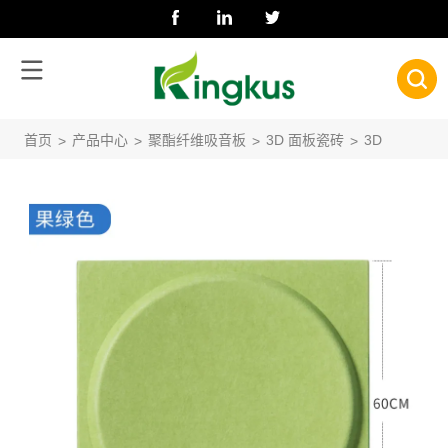
首页
产品中心
聚酯纤维吸音板
3D 面板瓷砖
3D 满月
>
>
>
>