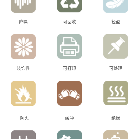
降噪
可回收
轻盈
装饰性
可打印
可处理
防火
缓冲
绝缘